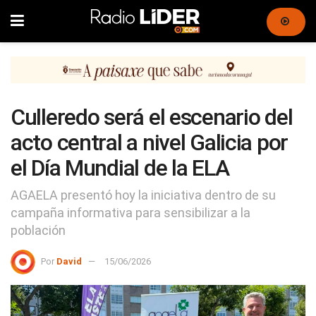
Culleredo será el escenario del
acto central a nivel Galicia por
el Día Mundial de la ELA
AGAELA presentó hoy la iniciativa dentro de su
campaña informativa para sensibilizar a la
población
Por
David
15/06/2026