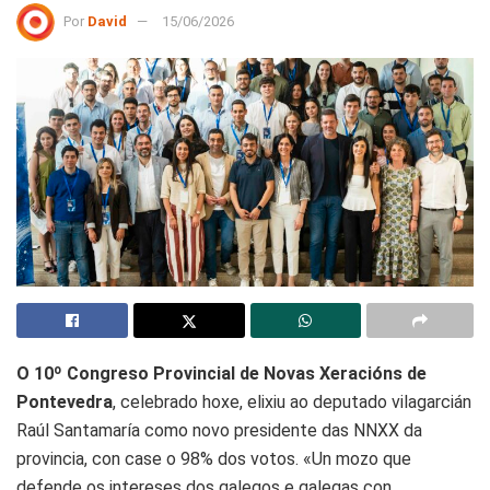
Por
David
15/06/2026
O 10º Congreso Provincial de Novas Xeracións de
Pontevedra
, celebrado hoxe, elixiu ao deputado vilagarcián
Raúl Santamaría como novo presidente das NNXX da
provincia, con case o 98% dos votos. «Un mozo que
defende os intereses dos galegos e galegas con