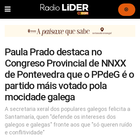
Paula Prado destaca no
Congreso Provincial de NNXX
de Pontevedra que o PPdeG é o
partido máis votado pola
mocidade galega
A secretaria xeral dos populares galegos felicita a
Santamaría, quen "defende os intereses dos
galegos e galegas" fronte aos que "só queren ruído
e conflitividade"