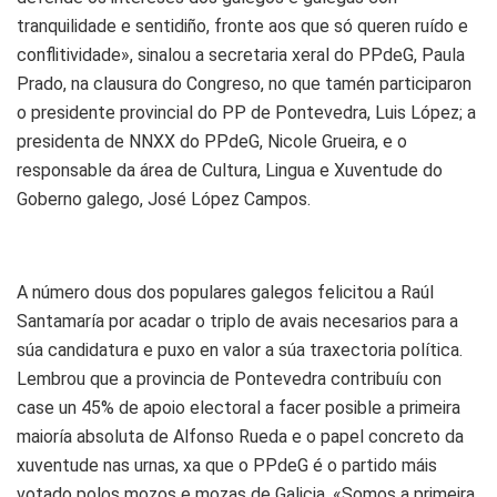
tranquilidade e sentidiño, fronte aos que só queren ruído e
conflitividade», sinalou a secretaria xeral do PPdeG, Paula
Prado, na clausura do Congreso, no que tamén participaron
o presidente provincial do PP de Pontevedra, Luis López; a
presidenta de NNXX do PPdeG, Nicole Grueira, e o
responsable da área de Cultura, Lingua e Xuventude do
Goberno galego, José López Campos.
A número dous dos populares galegos felicitou a Raúl
Santamaría por acadar o triplo de avais necesarios para a
súa candidatura e puxo en valor a súa traxectoria política.
Lembrou que a provincia de Pontevedra contribuíu con
case un 45% de apoio electoral a facer posible a primeira
maioría absoluta de Alfonso Rueda e o papel concreto da
xuventude nas urnas, xa que o PPdeG é o partido máis
votado polos mozos e mozas de Galicia. «Somos a primeira