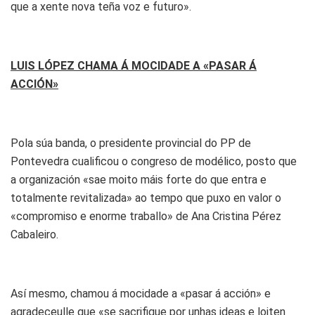
que a xente nova teña voz e futuro».
LUIS LÓPEZ CHAMA Á MOCIDADE A «PASAR Á
ACCIÓN»
Pola súa banda, o presidente provincial do PP de
Pontevedra cualificou o congreso de modélico, posto que
a organización «sae moito máis forte do que entra e
totalmente revitalizada» ao tempo que puxo en valor o
«compromiso e enorme traballo» de Ana Cristina Pérez
Cabaleiro.
Así mesmo, chamou á mocidade a «pasar á acción» e
agradeceulle que «se sacrifique por unhas ideas e loiten