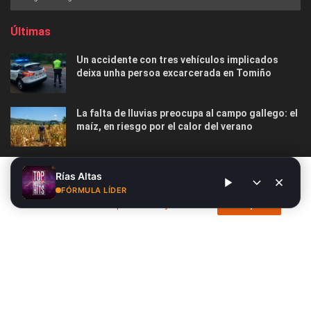
Últimas
Un accidente con tres vehículos implicados
deixa unha persoa excarcerada en Tomiño
La falta de lluvias preocupa al campo gallego: el
maíz, en riesgo por el calor del verano
El tiempo en Galicia esta semana: vuelven las
Este sitio web utiliza cookies. Al continuar utilizando este sitio
Rías Altas
temperaturas suaves, con nubes y lluvias en
web, usted da su consentimiento para el uso de cookies. Visite
FÓRMULA LÍDER
algunas zonas
nuestra
Política de privacidad y cookies
.
Acepto
Nosotros
Publicidad
Contacto
Privacidad y Cookies
Aviso Legal