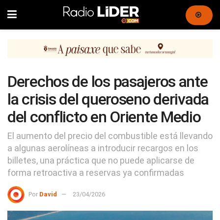
Derechos de los pasajeros ante
la crisis del queroseno derivada
del conflicto en Oriente Medio
El aumento del precio del combustible está llevando
a algunas aerolíneas a introducir recargos en los
billetes, una práctica que no puede aplicarse de
forma retroactiva a reservas ya confirmadas
Por
David
23/04/2026