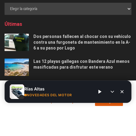
Últimas
Dos personas fallecen al chocar con su vehículo
contra una furgoneta de mantenimiento en la A-
6 a su paso por Lugo
Las 12 playas gallegas con Bandera Azul menos
masificadas para disfrutar este verano
O Marisquiño 2026 en Vigo: programa completo,
Este sitio web utiliza cookies. Al continuar utilizando este sitio
Rías Altas
horarios, conciertos, deportes y todo lo que
web, usted da su consentimiento para el uso de cookies. Visite
NOVEDADES DEL MOTOR
debes saber
nuestra
Política de privacidad y cookies
.
Acepto
Nosotros
Publicidad
Contacto
Privacidad y Cookies