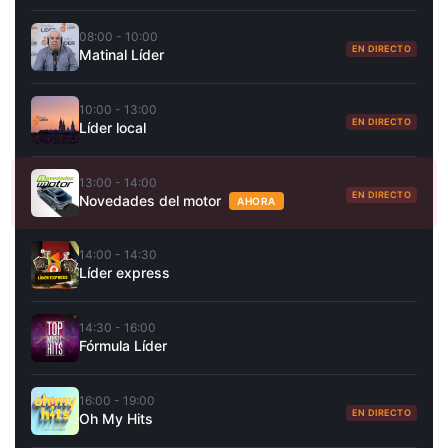
08:00 - 10:00
EN DIRECTO
Matinal Líder
10:00 - 13:00
EN DIRECTO
Líder local
13:00 - 14:00
EN DIRECTO
Novedades del motor
AHORA
14:00 - 14:30
Líder express
14:30 - 16:00
Fórmula Líder
16:00 - 19:00
EN DIRECTO
Oh My Hits