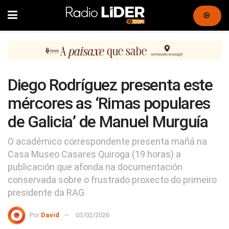
Diego Rodríguez presenta este
mércores as ‘Rimas populares
de Galicia’ de Manuel Murguía
O académico correspondente presenta mañá na
Casa Museo Casares Quiroga (19 horas) a
publicación que afonda na documentación
conservada sobre o frustrado proxecto do primeiro
presidente da RAG
Por
David
03/02/2026