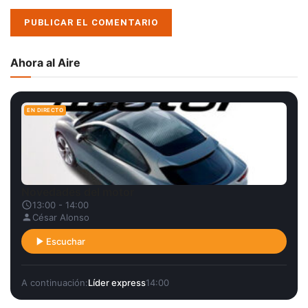
Ahora al Aire
EN DIRECTO
Novedades del motor
13:00 - 14:00
César Alonso
Escuchar
A continuación:
Líder express
14:00