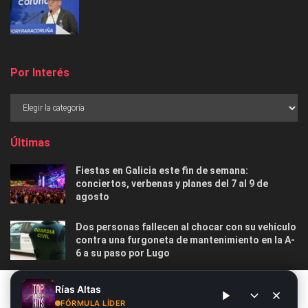
Por Interés
Últimas
Fiestas en Galicia este fin de semana:
conciertos, verbenas y planes del 7 al 9 de
agosto
Dos personas fallecen al chocar con su vehículo
contra una furgoneta de mantenimiento en la A-
6 a su paso por Lugo
Las 12 playas gallegas con Bandera Azul menos
Este sitio web utiliza cookies. Al continuar utilizando este sitio
Rías Altas
masificadas para disfrutar este verano
web, usted da su consentimiento para el uso de cookies. Visite
FÓRMULA LÍDER