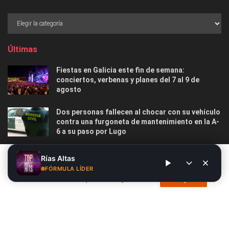
Últimas
Fiestas en Galicia este fin de semana:
conciertos, verbenas y planes del 7 al 9 de
agosto
Dos personas fallecen al chocar con su vehículo
contra una furgoneta de mantenimiento en la A-
6 a su paso por Lugo
Las 12 playas gallegas con Bandera Azul menos
Este sitio web utiliza cookies. Al continuar utilizando este sitio
Rías Altas
masificadas para disfrutar este verano
web, usted da su consentimiento para el uso de cookies. Visite
FÓRMULA LÍDER
nuestra
Política de privacidad y cookies
.
Acepto
Nosotros
Publicidad
Contacto
Privacidad y Cookies