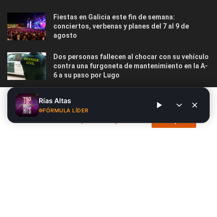
Fiestas en Galicia este fin de semana:
conciertos, verbenas y planes del 7 al 9 de
agosto
Dos personas fallecen al chocar con su vehículo
contra una furgoneta de mantenimiento en la A-
6 a su paso por Lugo
Las 12 playas gallegas con Bandera Azul menos
Este sitio web utiliza cookies. Al continuar utilizando este sitio
Rías Altas
masificadas para disfrutar este verano
web, usted da su consentimiento para el uso de cookies. Visite
FÓRMULA LÍDER
nuestra
Política de privacidad y cookies
.
Acepto
Nosotros
Publicidad
Contacto
Privacidad y Cookies
Aviso Legal
© 2026
Radio Líder
- Desarrollado por
Siete.Online
.