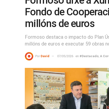
Formoso urxe á Xun
Fondo de Cooperaci
millóns de euros
Formoso destaca o impacto do Plan Úni
millóns de euros e executar 59 obras n
Por
David
07/05/2026
en
#Destacado
,
A Cor