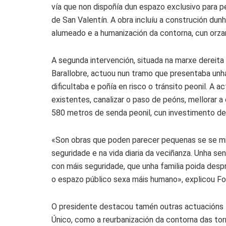
vía que non dispoñía dun espazo exclusivo para 
de San Valentín. A obra incluíu a construción dunh
alumeado e a humanización da contorna, cun orz
A segunda intervención, situada na marxe dereita
Barallobre, actuou nun tramo que presentaba unha
dificultaba e poñía en risco o tránsito peonil. A 
existentes, canalizar o paso de peóns, mellorar a
580 metros de senda peonil, cun investimento de
«Son obras que poden parecer pequenas se se mi
seguridade e na vida diaria da veciñanza. Unha se
con máis seguridade, que unha familia poida desp
o espazo público sexa máis humano», explicou F
O presidente destacou tamén outras actuacións f
Único, como a reurbanización da contorna das torre