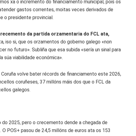
ximos xa o incremento do financiamento municipal, pois os
 atender gastos correntes, moitas veces derivados de
 o presidente provincial.
recemento da partida orzamentaria do FCL ata,
a, iso si, que os orzamentos do goberno galego «non
cer no futuro». Subliña que esa subida «sería un sinal para
a súa viabilidade económica».
a Coruña volve bater récords de financiamento este 2026,
ncellos coruñeses, 37 millóns máis dos que o FCL da
ellos galegos.
o do 2025, pero o crecemento dende a chegada de
e. O POS+ pasou de 24,5 millóns de euros ata os 153