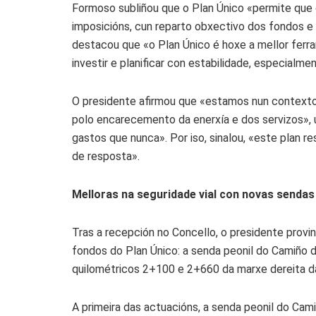
Formoso subliñou que o Plan Único «permite que 
imposicións, cun reparto obxectivo dos fondos e
destacou que «o Plan Único é hoxe a mellor ferra
investir e planificar con estabilidade, especial
O presidente afirmou que «estamos nun contexto m
polo encarecemento da enerxía e dos servizos», 
gastos que nunca». Por iso, sinalou, «este plan re
de resposta».
Melloras na seguridade vial con novas sendas
Tras a recepción no Concello, o presidente provin
fondos do Plan Único: a senda peonil do Camiño d
quilométricos 2+100 e 2+660 da marxe dereita d
A primeira das actuacións, a senda peonil do Cami