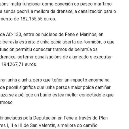
peóns, malia funcionar como conexión co paseo marítimo
a senda peonil, a mellora da drenaxe, a canalización para o
amento de 182.155,55 euros.
 da AC-133, entre os núcleos de Fene e Maniños, en
 beiravía estreita e unha gabia aberta de formigón, o que
actuación permitiu conectar tramos de beirarrúa xa
 drenaxe, soterrar canalizacións de alumeado e executar
 194.267,71 euros.
ran unha a unha, pero que teñen un impacto enorme na
nda peonil significa que unha persoa maior poida camiñar
razarse a pé, que un barrio estea mellor conectado e que
ormoso.
inanciadas pola Deputación en Fene a través do Plan
s I, II e III de San Valentín, a mellora do camiño