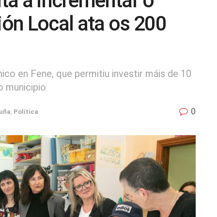
ta a incrementar o
ón Local ata os 200
co en Fene, que permitiu investir máis de 10
o municipio
0
uña
,
Política