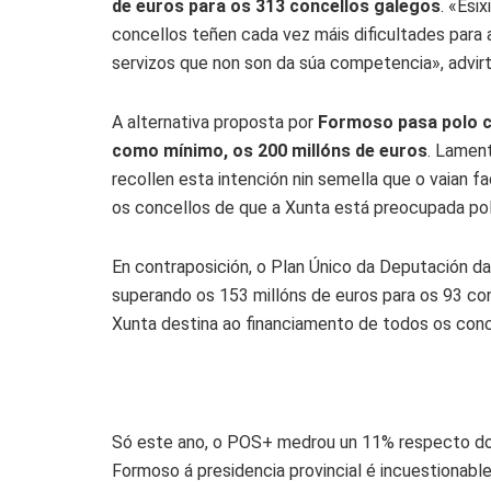
de euros para os 313 concellos galegos
. «Esi
concellos teñen cada vez máis dificultades para
servizos que non son da súa competencia», advirte
A alternativa proposta por
Formoso pasa polo c
como mínimo, os 200 millóns de euros
. Lament
recollen esta intención nin semella que o vaian fa
os concellos de que a Xunta está preocupada pol
En contraposición, o Plan Único da Deputación d
superando os 153 millóns de euros para os 93 co
Xunta destina ao financiamento de todos os conc
Só este ano, o POS+ medrou un 11% respecto d
Formoso á presidencia provincial é incuestionabl