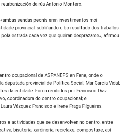
a reurbanización da rúa Antonio Montero.
e «ambas sendas peonís eran investimentos moi
idade provincial, subliñando o bo resultado dos traballos.
r pola estrada cada vez que queiran desprazarse», afirmou
centro ocupacional de ASPANEPS en Fene, onde o
deputada provincial de Política Social, Mar García Vidal;
tes da entidade. Foron recibidos por Francisco Díaz
o, coordinadora do centro ocupacional; e
Laura Vázquez Francisco e Irene Fraga Filgueiras.
iros e actividades que se desenvolven no centro, entre
ativa, bisutería, xardinería, reciclaxe, compostaxe, así