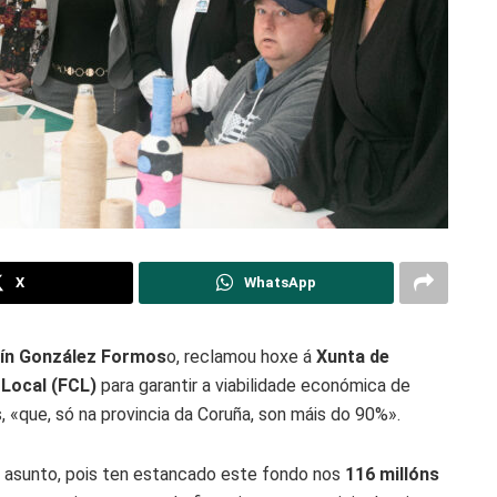
X
WhatsApp
tín González Formos
o, reclamou hoxe á
Xunta de
Local (FCL)
para garantir a viabilidade económica de
 «que, só na provincia da Coruña, son máis do 90%».
e asunto, pois ten estancado este fondo nos
116 millóns