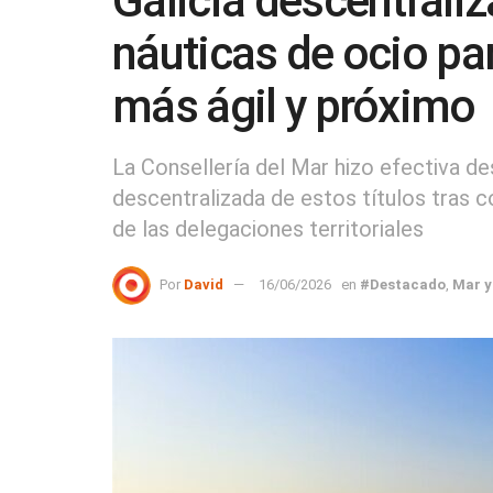
Galicia descentraliz
náuticas de ocio par
más ágil y próximo
La Consellería del Mar hizo efectiva d
descentralizada de estos títulos tras c
de las delegaciones territoriales
Por
David
16/06/2026
en
#Destacado
,
Mar y