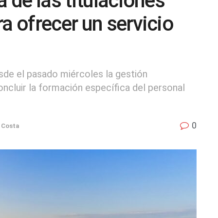
a de las titulaciones
a ofrecer un servicio
esde el pasado miércoles la gestión
oncluir la formación específica del personal
0
 Costa