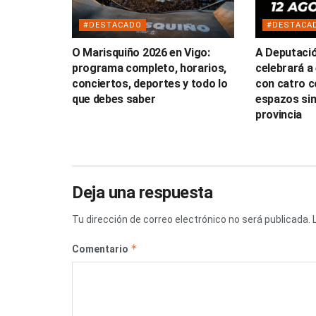
#DESTACADO
#DESTACA
O Marisquiño 2026 en Vigo:
A Deputaci
programa completo, horarios,
celebrará a 
conciertos, deportes y todo lo
con catro c
que debes saber
espazos sin
provincia
Deja una respuesta
Tu dirección de correo electrónico no será publicada.
*
Comentario