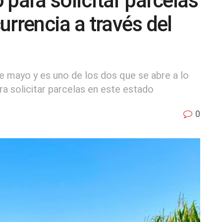
 para solicitar parcelas
urrencia a través del
de mayo y es uno de los dos que se abre a lo
a solicitar parcelas en este estado
0