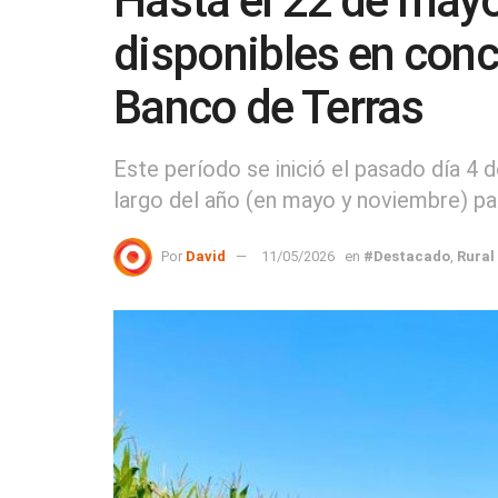
Hasta el 22 de mayo
disponibles en conc
Banco de Terras
Este período se inició el pasado día 4 
largo del año (en mayo y noviembre) par
Por
David
11/05/2026
en
#Destacado
,
Rural