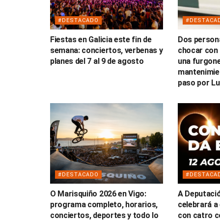
#DESTACADO
#DESTACA
Fiestas en Galicia este fin de
Dos persona
semana: conciertos, verbenas y
chocar con 
planes del 7 al 9 de agosto
una furgone
mantenimien
paso por L
#DESTACADO
#DESTACA
O Marisquiño 2026 en Vigo:
A Deputaci
programa completo, horarios,
celebrará a 
conciertos, deportes y todo lo
con catro c