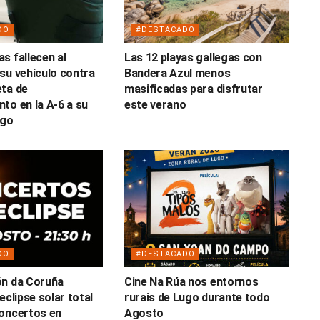
DO
#DESTACADO
s fallecen al
Las 12 playas gallegas con
su vehículo contra
Bandera Azul menos
ta de
masificadas para disfrutar
to en la A-6 a su
este verano
ugo
DO
#DESTACADO
ón da Coruña
Cine Na Rúa nos entornos
eclipse solar total
rurais de Lugo durante todo
oncertos en
Agosto