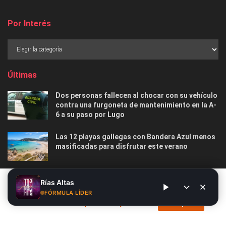
Por Interés
Últimas
Dos personas fallecen al chocar con su vehículo
contra una furgoneta de mantenimiento en la A-
6 a su paso por Lugo
Las 12 playas gallegas con Bandera Azul menos
masificadas para disfrutar este verano
O Marisquiño 2026 en Vigo: programa completo,
Este sitio web utiliza cookies. Al continuar utilizando este sitio
Rías Altas
horarios, conciertos, deportes y todo lo que
web, usted da su consentimiento para el uso de cookies. Visite
FÓRMULA LÍDER
debes saber
nuestra
Política de privacidad y cookies
.
Acepto