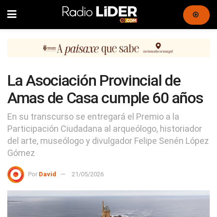
La Asociación Provincial de
Amas de Casa cumple 60 años
En su transcurso se entregará el Premio a la
Participación Ciudadana al arqueólogo, historiador
del arte, museólogo y divulgador Felipe Senén López
Gómez
Por
David
21/05/2026