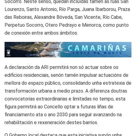
Socorro. Neste senso, quedan incluídas tamén as rúas San
Lourenzo, Santo Antonio, Río Parga, Juana Ibarborou, Praza
das Reboiras, Alexandre Bóveda, San Vicente, Río Cabe,
Perpetuo Socorro, Otero Pedrayo e Menorca, como punto
de conexión entre ambos ámbitos.
A declaración da ARI permitirá non só actuar sobre os
edificios residenciais, senón tamén impulsar actuacións de
mellora do espazo público, consolidando unha estratexia de
transformación urbana a medio prazo. A diferenza doutras
convocatorias extraordinarias e limitadas no tempo, esta
figura permitirá ao Concello optar a futuras liñas de
financiamento ata o ano 2030 para seguir avanzando na
rehabilitación e rexeneración destes barrios.
O Goberno local destaca que esta iniciativa supón unha