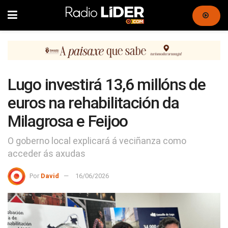
Lugo investirá 13,6 millóns de
euros na rehabilitación da
Milagrosa e Feijoo
O goberno local explicará á veciñanza como
acceder ás axudas
Por
David
16/06/2026