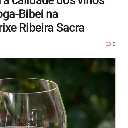
 a calidade dos viños
oga-Bibei na
ixe Ribeira Sacra
0