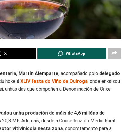
X
WhatsApp
entaria, Martín Alemparte,
acompañado polo
delegado
tiu hoxe á
XLIV festa do Viño de Quiroga
, onde enxalzou
bei, unhas das que compoñen a Denominación de Orixe
adou unha produción de máis de 4,6 millóns de
s 20,8 M€. Ademais, desde a Consellería do Medio Rural
ector vitivinícola nesta zona
, concretamente para a