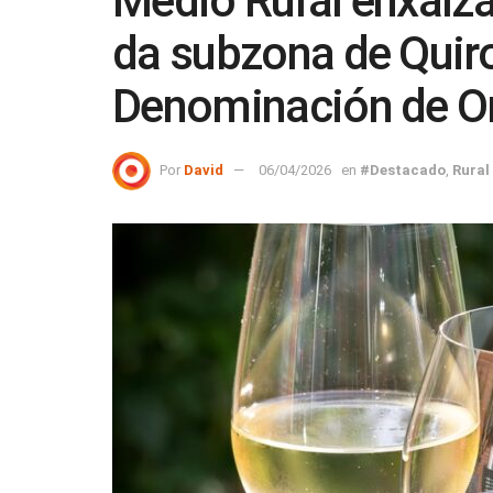
Medio Rural enxalza
da subzona de Quir
Denominación de Or
Por
David
06/04/2026
en
#Destacado
,
Rural