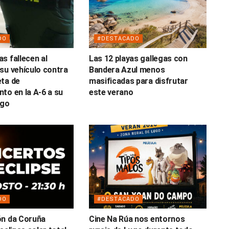
DO
#DESTACADO
s fallecen al
Las 12 playas gallegas con
su vehículo contra
Bandera Azul menos
ta de
masificadas para disfrutar
to en la A-6 a su
este verano
ugo
DO
#DESTACADO
ón da Coruña
Cine Na Rúa nos entornos