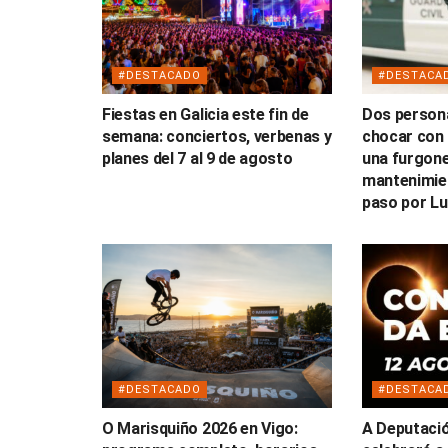
#DESTACADO
#DESTACA
Fiestas en Galicia este fin de
Dos persona
semana: conciertos, verbenas y
chocar con 
planes del 7 al 9 de agosto
una furgone
mantenimien
paso por L
#DESTACADO
#DESTACA
O Marisquiño 2026 en Vigo:
A Deputaci