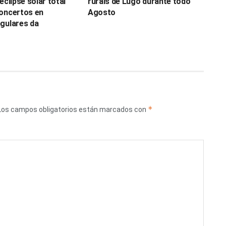
eclipse solar total
rurais de Lugo durante todo
oncertos en
Agosto
gulares da
*
Los campos obligatorios están marcados con