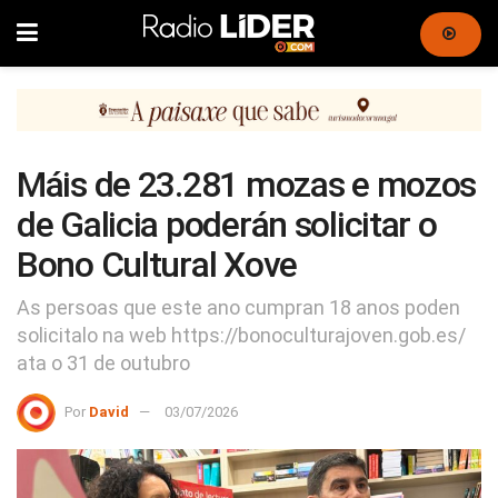
Máis de 23.281 mozas e mozos
de Galicia poderán solicitar o
Bono Cultural Xove
As persoas que este ano cumpran 18 anos poden
solicitalo na web https://bonoculturajoven.gob.es/
ata o 31 de outubro
Por
David
03/07/2026