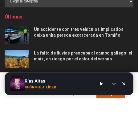
Últimas
Un accidente con tres vehículos implicados
deixa unha persoa excarcerada en Tomiño
La falta de lluvias preocupa al campo gallego: el
maíz, en riesgo por el calor del verano
El tiempo en Galicia esta semana: vuelven las
Este sitio web utiliza cookies. Al continuar utilizando este sitio
Rías Altas
temperaturas suaves, con nubes y lluvias en
web, usted da su consentimiento para el uso de cookies. Visite
FÓRMULA LÍDER
algunas zonas
nuestra
Política de privacidad y cookies
.
Acepto
Nosotros
Publicidad
Contacto
Privacidad y Cookies
Aviso Legal