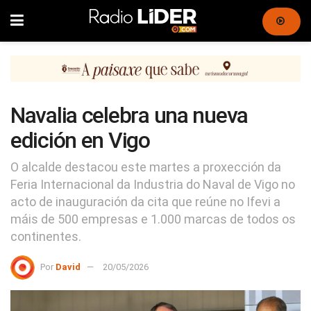
Navalia celebra una nueva
edición en Vigo
O alcalde destacou este martes a proxección da
Feria Internacional da Industria do Naval de Vigo no
acto de inauguración da cita que reúne no Ifevi a
máis de 500 empresas e 1.000 marcas de todos os
continentes.
Por
David
20/05/2026