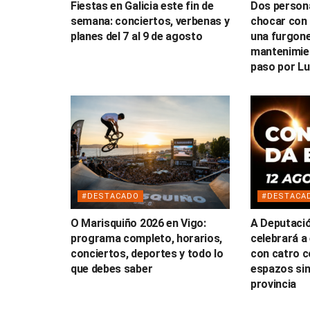
Fiestas en Galicia este fin de
Dos persona
semana: conciertos, verbenas y
chocar con 
planes del 7 al 9 de agosto
una furgone
mantenimien
paso por L
#DESTACADO
#DESTACA
O Marisquiño 2026 en Vigo:
A Deputaci
programa completo, horarios,
celebrará a 
conciertos, deportes y todo lo
con catro c
que debes saber
espazos sin
provincia