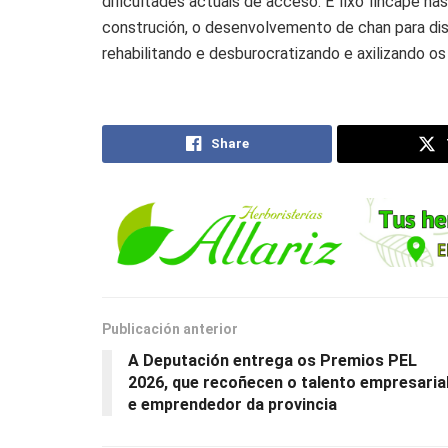
dificultades actuais de acceso. E fixo fincapé n
construción, o desenvolvemento de chan para di
rehabilitando e desburocratizando e axilizando 
Share
Publicación anterior
A Deputación entrega os Premios PEL
2026, que recoñecen o talento empresaria
e emprendedor da provincia