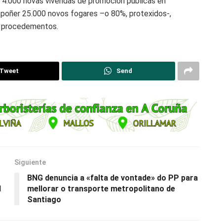
as 4.000 novas vivendas de promoción públicas en
spoñer 25.000 novos fogares –o 80%, protexidos-,
os procedementos.
Tweet
Send
Siguiente
BNG denuncia a «falta de vontade» do PP para
l
mellorar o transporte metropolitano de
Santiago