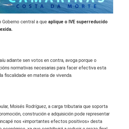
o Goberno central a que
aplique o IVE superreducido
exida.
saíu adiante sen votos en contra, avoga porque o
ións normativas necesarias para facer efectiva esta
a fiscalidade en materia de vivenda.
ar, Moisés Rodríguez, a carga tributaria que soporta
promoción, construción e adquisición pode representar
o fincapé nos «importantes efectos positivos» desta
económico, xa que contribuirá a reducir o prezo final,