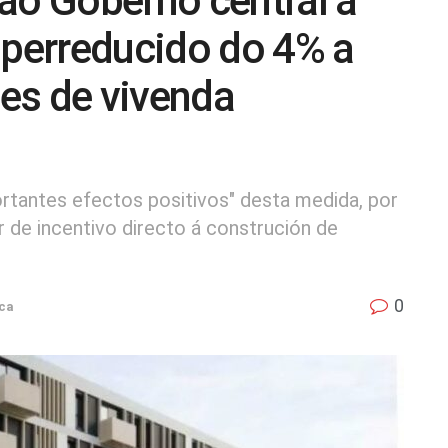
ao Goberno central a
uperreducido do 4% a
es de vivenda
rtantes efectos positivos" desta medida, por
vir de incentivo directo á construción de
0
ica