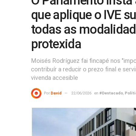
O Parlamento insta 
que aplique o IVE s
todas as modalidad
protexida
Moisés Rodríguez fai fincapé nos "impo
contribuír a reducir o prezo final e ser
vivenda accesible
Por
David
22/06/2026
en
#Destacado
,
Polít