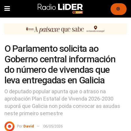
O Parlamento solicita ao
Goberno central información
do número de vivendas que
leva entregadas en Galicia
O deputado popular apunta que o atraso na
aprobación Plan Estatal de Vivenda 2026-2030
suporá que Galicia non poida convocar as axudas
neste primeiro semestre
Por
David
06/05/2026