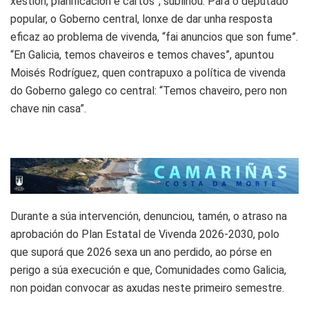
xestión, planificación e cartos”, subliñou. Para o deputado
popular, o Goberno central, lonxe de dar unha resposta
eficaz ao problema de vivenda, “fai anuncios que son fume”.
“En Galicia, temos chaveiros e temos chaves”, apuntou
Moisés Rodríguez, quen contrapuxo a política de vivenda
do Goberno galego co central: “Temos chaveiro, pero non
chave nin casa”.
Durante a súa intervención, denunciou, tamén, o atraso na
aprobación do Plan Estatal de Vivenda 2026-2030, polo
que suporá que 2026 sexa un ano perdido, ao pórse en
perigo a súa execución e que, Comunidades como Galicia,
non poidan convocar as axudas neste primeiro semestre.