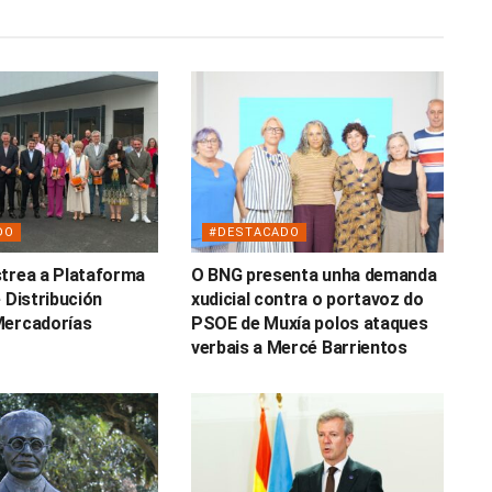
DO
#DESTACADO
trea a Plataforma
O BNG presenta unha demanda
 Distribución
xudicial contra o portavoz do
Mercadorías
PSOE de Muxía polos ataques
verbais a Mercé Barrientos