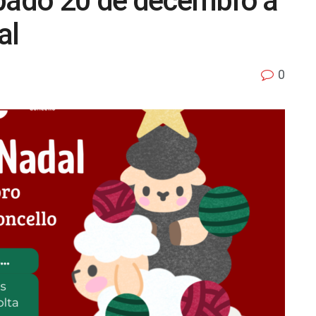
ábado 20 de decembro a
al
0