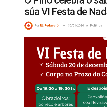
O Pino celebra o s
súa VI Festa de Nad
Por
RL Redacción
30/01/2026
en
Política