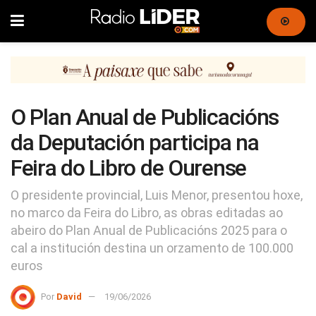
O Plan Anual de Publicacións
da Deputación participa na
Feira do Libro de Ourense
O presidente provincial, Luis Menor, presentou hoxe,
no marco da Feira do Libro, as obras editadas ao
abeiro do Plan Anual de Publicacións 2025 para o
cal a institución destina un orzamento de 100.000
euros
Por
David
19/06/2026