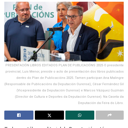
PRESENTACIÓN LIBROS EDITADOS PLAN DE PUBLICACIÓNS 2025 O presidente
provincial, Luis Menor, preside o acto de presentación dos libros publicados
dentro do Plan de Publicacións 2025. Tamen participan Ana Malingre
(Responsable de Publicacións da Deputación Ourense), César Fernández Gil
(Vicepresidente da Deputación Ourense) e Marcos Vázquez Guzmán
(Director de Cultura e Deportes da Deputación Ourense). Na Caseta da
Deputación da Feira do Libro.