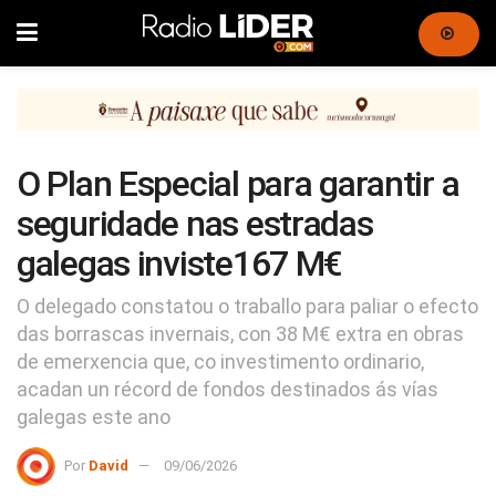
O Plan Especial para garantir a
seguridade nas estradas
galegas inviste167 M€
O delegado constatou o traballo para paliar o efecto
das borrascas invernais, con 38 M€ extra en obras
de emerxencia que, co investimento ordinario,
acadan un récord de fondos destinados ás vías
galegas este ano
Por
David
09/06/2026