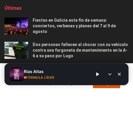
Últimas
Fiestas en Galicia este fin de semana:
conciertos, verbenas y planes del 7 al 9 de
agosto
Dos personas fallecen al chocar con su vehículo
contra una furgoneta de mantenimiento en la A-
6 a su paso por Lugo
Las 12 playas gallegas con Bandera Azul menos
Este sitio web utiliza cookies. Al continuar utilizando este sitio
Rías Altas
masificadas para disfrutar este verano
web, usted da su consentimiento para el uso de cookies. Visite
FÓRMULA LÍDER
nuestra
Política de privacidad y cookies
.
Acepto
Nosotros
Publicidad
Contacto
Privacidad y Cookies
Aviso Legal
© 2026
Radio Líder
- Desarrollado por
Siete.Online
.