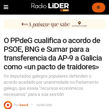
O PPdeG cualifica o acordo de
PSOE, BNG e Sumar para a
transferencia da AP-9 a Galicia
como «un pacto de traidores»
Os deputados galegos populares defenden o
acordo acadado por unanimidade no Parlamento
galego, que esixía "recursos económicos
necesarios" para a súa xestión
Por
David
16/06/2026