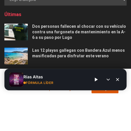
Últimas
Dos personas fallecen al chocar con su vehículo
contra una furgoneta de mantenimiento en la A-
6 a su paso por Lugo
Las 12 playas gallegas con Bandera Azul menos
masificadas para disfrutar este verano
O Marisquiño 2026 en Vigo: programa completo,
Este sitio web utiliza cookies. Al continuar utilizando este sitio
Rías Altas
horarios, conciertos, deportes y todo lo que
web, usted da su consentimiento para el uso de cookies. Visite
FÓRMULA LÍDER
debes saber
nuestra
Política de privacidad y cookies
.
Acepto
Nosotros
Publicidad
Contacto
Privacidad y Cookies
Aviso Legal