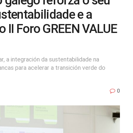
o galego reforza o seu
tentabilidade e a
no II Foro GREEN VALUE
, a integración da sustentabilidade na
pancas para acelerar a transición verde do
0