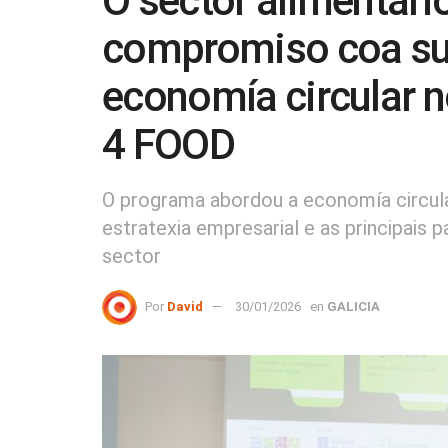
O sector alimentari
compromiso coa sus
economía circular 
4 FOOD
O programa abordou a economía circular
estratexia empresarial e as principais 
sector
Por
David
30/01/2026
en
GALICIA