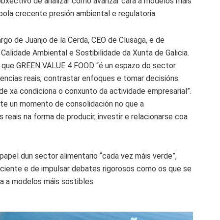
 obxectivo de analizar como avanzar cara a modelos máis
ola crecente presión ambiental e regulatoria.
argo de Juanjo de la Cerda, CEO de Clusaga, e de
Calidade Ambiental e Sostibilidade da Xunta de Galicia.
ou que GREEN VALUE 4 FOOD “é un espazo do sector
encias reais, contrastar enfoques e tomar decisións
e xa condiciona o conxunto da actividade empresarial”.
icte un momento de consolidación no que a
reais na forma de producir, investir e relacionarse coa
 papel dun sector alimentario “cada vez máis verde”,
eficiente e de impulsar debates rigorosos como os que se
ra a modelos máis sostibles.