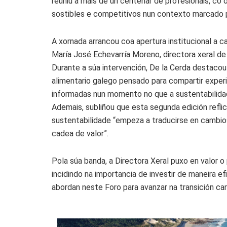
reuniu a máis de un centenar de profesionais, co
sostibles e competitivos nun contexto marcado p
A xornada arrancou coa apertura institucional a c
María José Echevarría Moreno, directora xeral de 
Durante a súa intervención, De la Cerda destac
alimentario galego pensado para compartir experi
informadas nun momento no que a sustentabilidad
Ademais, subliñou que esta segunda edición refl
sustentabilidade “empeza a traducirse en cambios 
cadea de valor”.
Pola súa banda, a Directora Xeral puxo en valor o
incidindo na importancia de investir de maneira 
abordan neste Foro para avanzar na transición ca