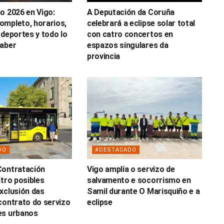
o 2026 en Vigo:
A Deputación da Coruña
ompleto, horarios,
celebrará a eclipse solar total
 deportes y todo lo
con catro concertos en
saber
espazos singulares da
provincia
DO
#DESTACADO
Contratación
Vigo amplía o servizo de
atro posibles
salvamento e socorrismo en
xclusión das
Samil durante O Marisquiño e a
contrato do servizo
eclipse
es urbanos