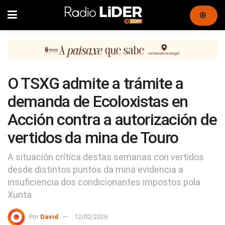
O TSXG admite a trámite a
demanda de Ecoloxistas en
Acción contra a autorización de
vertidos da mina de Touro
A situación crítica destas semanas con vertidos
desde distintos puntos da mina evidencia a
insuficiencia dos condicionantes impostos pola
Xunta
Por
David
12/02/2026