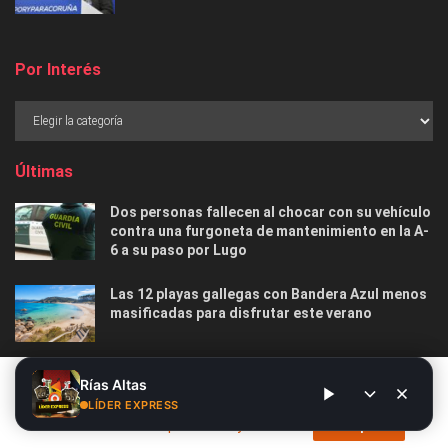
Por Interés
Últimas
Dos personas fallecen al chocar con su vehículo
contra una furgoneta de mantenimiento en la A-
6 a su paso por Lugo
Las 12 playas gallegas con Bandera Azul menos
masificadas para disfrutar este verano
O Marisquiño 2026 en Vigo: programa completo,
Este sitio web utiliza cookies. Al continuar utilizando este sitio
Rías Altas
horarios, conciertos, deportes y todo lo que
web, usted da su consentimiento para el uso de cookies. Visite
LÍDER EXPRESS
debes saber
nuestra
Política de privacidad y cookies
.
Acepto