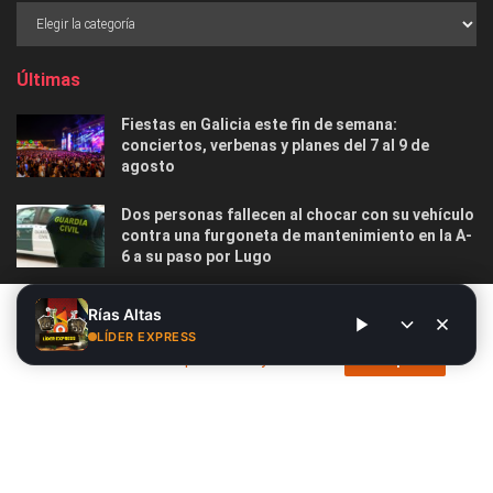
Últimas
Fiestas en Galicia este fin de semana:
conciertos, verbenas y planes del 7 al 9 de
agosto
Dos personas fallecen al chocar con su vehículo
contra una furgoneta de mantenimiento en la A-
6 a su paso por Lugo
Las 12 playas gallegas con Bandera Azul menos
Este sitio web utiliza cookies. Al continuar utilizando este sitio
Rías Altas
masificadas para disfrutar este verano
web, usted da su consentimiento para el uso de cookies. Visite
LÍDER EXPRESS
nuestra
Política de privacidad y cookies
.
Acepto
Nosotros
Publicidad
Contacto
Privacidad y Cookies
Aviso Legal