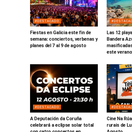
#DESTACADO
#DESTACA
Fiestas en Galicia este fin de
Las 12 play
semana: conciertos, verbenas y
Bandera Az
planes del 7 al 9 de agosto
masificadas
este veran
#DESTACADO
#DESTACA
A Deputación da Coruña
Cine Na Rúa
celebrará a eclipse solar total
rurais de L
con catro concertos en
Agosto