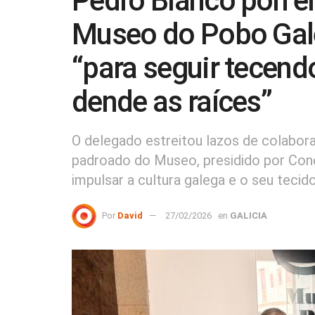
Pedro Blanco pon en
Museo do Pobo Gale
“para seguir tecendo
dende as raíces”
O delegado estreitou lazos de colabor
padroado do Museo, presidido por Conc
impulsar a cultura galega e o seu tecid
Por
David
27/02/2026
en
GALICIA