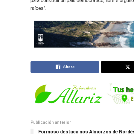
para construír un país democrático, libre e orgu
raíces”.
Share
Publicación anterior
Formoso destaca nos Almorzos de Nordé