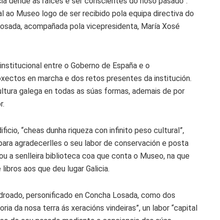
icia dende as raíces é ser conscientes do noso pasado”.
nal ao Museo logo de ser recibido pola equipa directiva do
Losada, acompañada pola vicepresidenta, María Xosé
institucional entre o Goberno de España e o
oxectos en marcha e dos retos presentes da institución.
ultura galega en todas as súas formas, ademais de por
r.
ficio, “cheas dunha riqueza con infinito peso cultural”,
para agradecerlles o seu labor de conservación e posta
cou a senlleira biblioteca coa que conta o Museo, na que
ibros aos que deu lugar Galicia.
adroado, personificado en Concha Losada, como dos
ria da nosa terra ás xeracións vindeiras”, un labor “capital