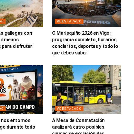
DO
#DESTACADO
as gallegas con
O Marisquiño 2026 en Vigo:
ul menos
programa completo, horarios,
 para disfrutar
conciertos, deportes y todo lo
o
que debes saber
DO
#DESTACADO
 nos entornos
A Mesa de Contratación
ugo durante todo
analizará catro posibles
causas de exclusión das