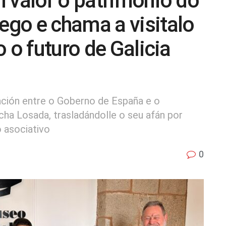
 valor o patrimonio do
go e chama a visitalo
 o futuro de Galicia
ación entre o Goberno de España e o
ha Losada, trasladándolle o seu afán por
o asociativo
0