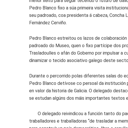
mellor xeito para seguir tecendo o futuro de Gal
Pedro Blanco fixo a súa primeira visita institucio
seu padroado, coa presidenta á cabeza, Concha 
Fernández Cerviño.
Pedro Blanco estreitou os lazos de colaboración 
padroado do Museo, quen o fixo partícipe dos pr
Trasladoulles o afán do Goberno por impulsar a c
dinamizar o tecido asociativo galego deste secto
Durante o percorrido polas diferentes salas do edi
Pedro Blanco detívose co persoal da institución 
en valor da historia de Galicia. O delegado desta
se estudan algúns dos máis importantes textos e l
O delegado reivindicou a función tanto do p
traballadores e traballadoras “de trasladar a memo