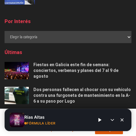
Por Interés
Últimas
Fiestas en Galicia este fin de semana:
conciertos, verbenas y planes del 7 al 9 de
agosto
Dos personas fallecen al chocar con su vehículo
contra una furgoneta de mantenimiento en la A-
6 a su paso por Lugo
Las 12 playas gallegas con Bandera Azul menos
Este sitio web utiliza cookies. Al continuar utilizando este sitio
Rías Altas
masificadas para disfrutar este verano
web, usted da su consentimiento para el uso de cookies. Visite
FÓRMULA LÍDER
nuestra
Política de privacidad y cookies
.
Acepto