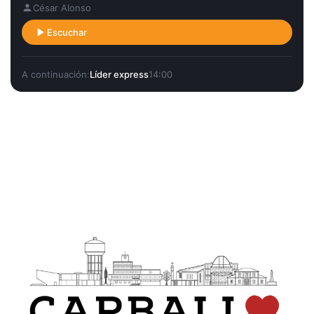
César Alonso
Escuchar
A continuación:
Líder express
14:00