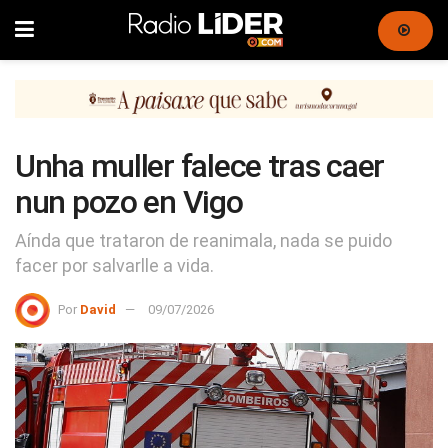
Unha muller falece tras caer
nun pozo en Vigo
Aínda que trataron de reanimala, nada se puido
facer por salvarlle a vida.
Por
David
09/07/2026