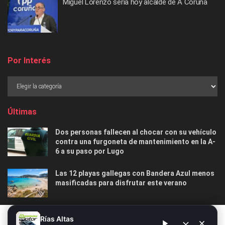
Miguel Lorenzo sería hoy alcalde de A Coruña
Por Interés
Últimas
Dos personas fallecen al chocar con su vehículo
contra una furgoneta de mantenimiento en la A-
6 a su paso por Lugo
Las 12 playas gallegas con Bandera Azul menos
masificadas para disfrutar este verano
O Marisquiño 2026 en Vigo: programa completo,
Este sitio web utiliza cookies. Al continuar utilizando este sitio
Rías Altas
horarios, conciertos, deportes y todo lo que