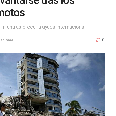
vantarse tras los
motos
 mientras crece la ayuda internacional
0
nacional