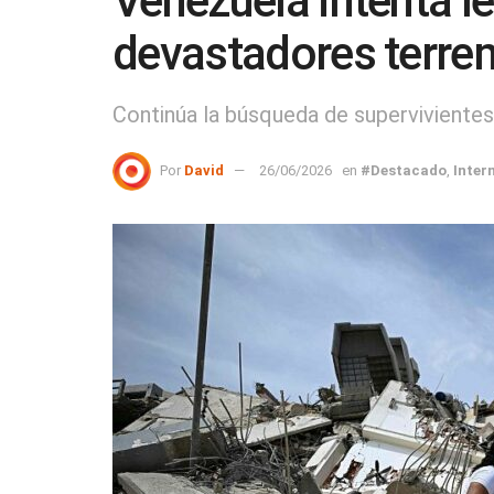
Venezuela intenta le
devastadores terre
Continúa la búsqueda de supervivientes
Por
David
26/06/2026
en
#Destacado
,
Inter