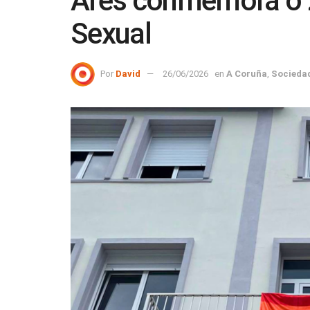
Ares conmemora o 2
Sexual
Por
David
26/06/2026
en
A Coruña
,
Socieda