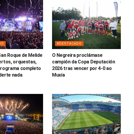
DO
#DESTACADO
San Roque de Melide
O Negreira proclámase
ertos, orquestas,
campión da Copa Deputación
 programa completo
2026 tras vencer por 4-0 ao
derte nada
Muxía