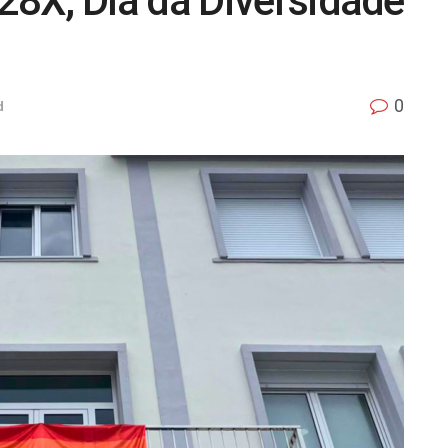
8X, Día da Diversidade
0
d