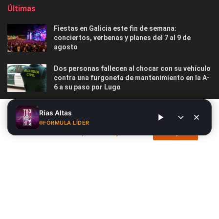
Últimas
Fiestas en Galicia este fin de semana:
conciertos, verbenas y planes del 7 al 9 de
agosto
Dos personas fallecen al chocar con su vehículo
contra una furgoneta de mantenimiento en la A-
6 a su paso por Lugo
Las 12 playas gallegas con Bandera Azul menos
Este sitio web utiliza cookies. Al continuar utilizando este sitio
Rías Altas
masificadas para disfrutar este verano
web, usted da su consentimiento para el uso de cookies. Visite
FÓRMULA LÍDER
nuestra
Política de privacidad y cookies
.
Acepto
Nosotros
Publicidad
Contacto
Privacidad y Cookies
Aviso Legal
© 2026
Radio Líder
- Desarrollado por
Siete.Online
.