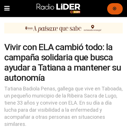
Vivir con ELA cambió todo: la
campaña solidaria que busca
ayudar a Tatiana a mantener su
autonomía
Tatiana Badiola Penas, gallega que vive en Taboada,
un pequeño municipio de la Ribeira Sacra de Lugo,
tiene 33 años y convive con ELA. En su día a día
lucha para dar visibilidad a la enfermedad y
acompañar a otras personas en situaciones
similares.