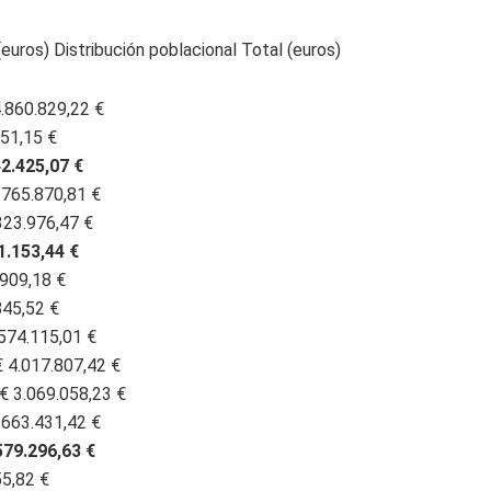
euros) Distribución poblacional Total (euros)
4.860.829,22 €
751,15 €
42.425,07 €
€ 765.870,81 €
323.976,47 €
1.153,44 €
.909,18 €
845,52 €
.574.115,01 €
€ 4.017.807,42 €
€ 3.069.058,23 €
 663.431,42 €
579.296,63 €
55,82 €