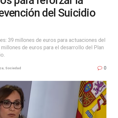
os para reforzar la
evención del Suicidio
ues: 39 millones de euros para actuaciones del
millones de euros para el desarrollo del Plan
io.
0
ica
,
Sociedad