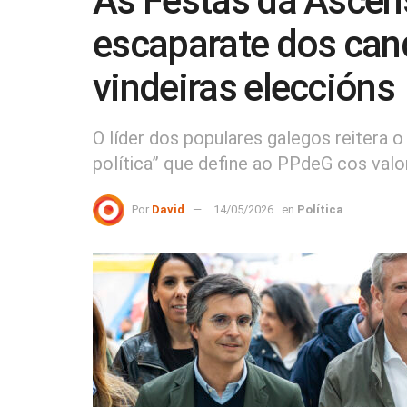
As Festas da Ascen
escaparate dos cand
vindeiras eleccións
O líder dos populares galegos reitera 
política” que define ao PPdeG cos valore
Por
David
14/05/2026
en
Política