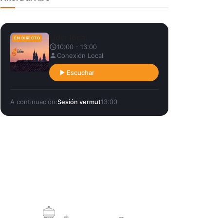
Líder local
EN DIRECTO
10:00 - 13:00
Conexión Local
Escuchar
A continuación:
Sesión vermut
13:00