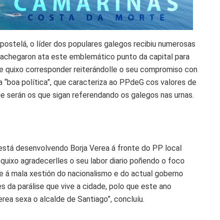
postelá, o líder dos populares galegos recibiu numerosas
 achegaron ata este emblemático punto da capital para
te quixo corresponder reiterándolle o seu compromiso con
a “boa política”, que caracteriza ao PPdeG cos valores de
 que serán os que sigan referendando os galegos nas urnas.
 está desenvolvendo Borja Verea á fronte do PP local
quixo agradecerlles o seu labor diario poñendo o foco
e á mala xestión do nacionalismo e do actual goberno
s da parálise que vive a cidade, polo que este ano
rea sexa o alcalde de Santiago”, concluíu.