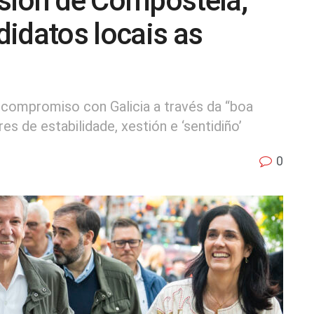
sión de Compostela,
idatos locais as
o compromiso con Galicia a través da “boa
s de estabilidade, xestión e ‘sentidiño’
0