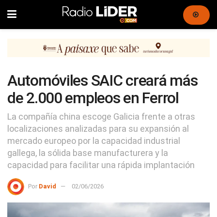
Automóviles SAIC creará más
de 2.000 empleos en Ferrol
La compañía china escoge Galicia frente a otras
localizaciones analizadas para su expansión al
mercado europeo por la capacidad industrial
gallega, la sólida base manufacturera y la
capacidad para facilitar una rápida implantación
Por
David
02/06/2026