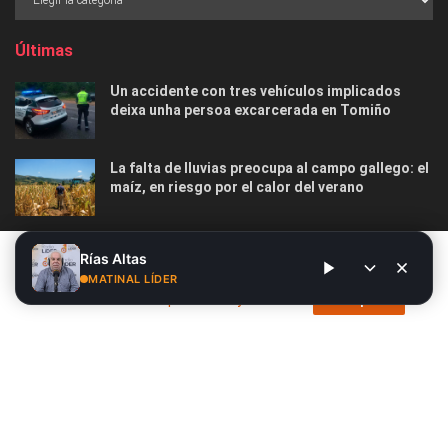
Últimas
Un accidente con tres vehículos implicados
deixa unha persoa excarcerada en Tomiño
La falta de lluvias preocupa al campo gallego: el
maíz, en riesgo por el calor del verano
El tiempo en Galicia esta semana: vuelven las
Este sitio web utiliza cookies. Al continuar utilizando este sitio
Rías Altas
temperaturas suaves, con nubes y lluvias en
web, usted da su consentimiento para el uso de cookies. Visite
MATINAL LÍDER
algunas zonas
nuestra
Política de privacidad y cookies
.
Acepto
Nosotros
Publicidad
Contacto
Privacidad y Cookies
Aviso Legal