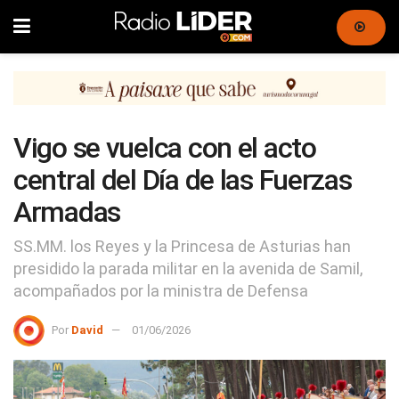
Vigo se vuelca con el acto
central del Día de las Fuerzas
Armadas
SS.MM. los Reyes y la Princesa de Asturias han
presidido la parada militar en la avenida de Samil,
acompañados por la ministra de Defensa
Por
David
01/06/2026