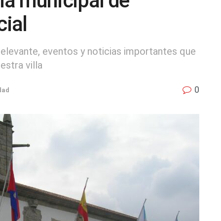
ina municipal de
ial
 relevante, eventos y noticias importantes que
stra villa
0
dad