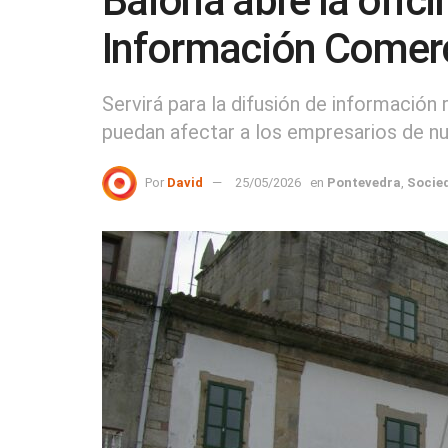
Baiona abre la ofic
Información Comerc
Servirá para la difusión de información
puedan afectar a los empresarios de nue
Por
David
25/05/2026
en
Pontevedra
,
Socie