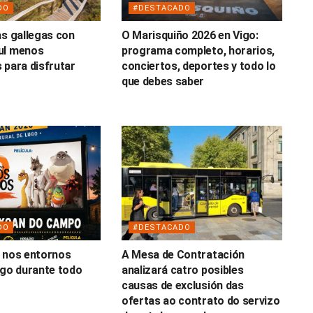
DO
#DESTACADO
as gallegas con
O Marisquiño 2026 en Vigo:
ul menos
programa completo, horarios,
 para disfrutar
conciertos, deportes y todo lo
o
que debes saber
DO
#DESTACADO
 nos entornos
A Mesa de Contratación
ugo durante todo
analizará catro posibles
causas de exclusión das
ofertas ao contrato do servizo