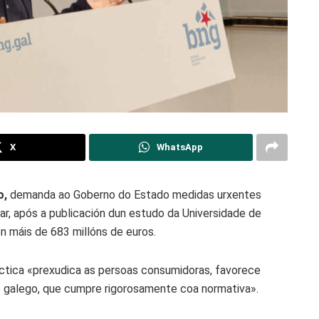
X
WhatsApp
o,
demanda ao Goberno do Estado medidas urxentes
r, após a publicación dun estudo da Universidade de
 máis de 683 millóns de euros.
áctica «prexudica as persoas consumidoras, favorece
o galego, que cumpre rigorosamente coa normativa».