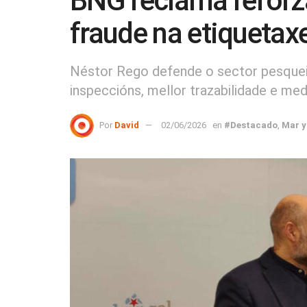
BNG reclama reforza
fraude na etiquetax
Néstor Rego defende o sector pesquei
inspeccións, mellor trazabilidade e med
Por
David
02/06/2026
en
#Destacado
,
Mar y