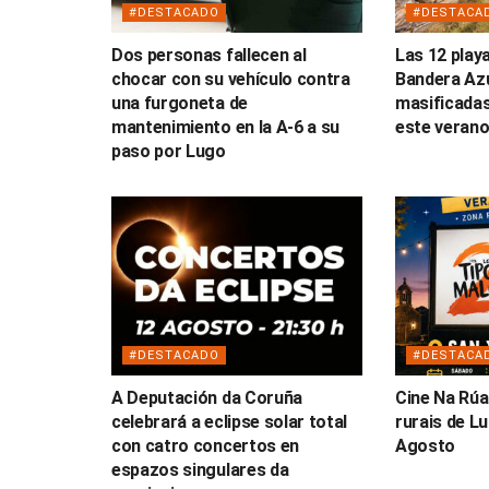
#DESTACADO
#DESTACA
Dos personas fallecen al
Las 12 play
chocar con su vehículo contra
Bandera Az
una furgoneta de
masificadas
mantenimiento en la A-6 a su
este veran
paso por Lugo
#DESTACADO
#DESTACA
A Deputación da Coruña
Cine Na Rúa
celebrará a eclipse solar total
rurais de L
con catro concertos en
Agosto
espazos singulares da