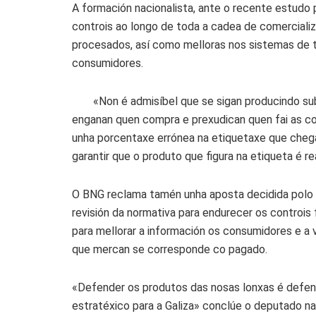
A formación nacionalista, ante o recente estudo
controis ao longo de toda a cadea de comerciali
procesados, así como melloras nos sistemas de t
consumidores.
«Non é admisíbel que se sigan producindo su
enganan quen compra e prexudican quen fai as c
unha porcentaxe errónea na etiquetaxe que cheg
garantir que o produto que figura na etiqueta é 
O BNG reclama tamén unha aposta decidida polo
revisión da normativa para endurecer os controis
para mellorar a información os consumidores e a
que mercan se corresponde co pagado.
«Defender os produtos das nosas lonxas é defende
estratéxico para a Galiza» conclúe o deputado nac