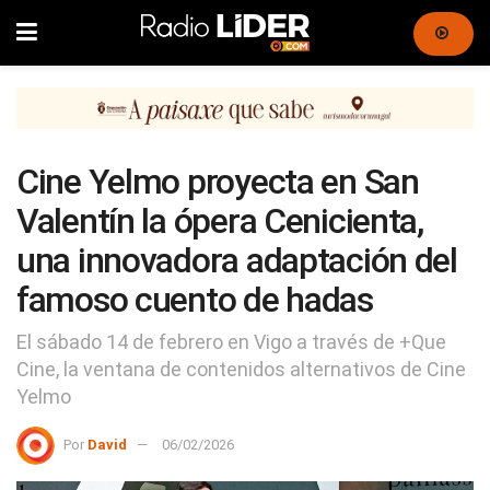
Cine Yelmo proyecta en San
Valentín la ópera Cenicienta,
una innovadora adaptación del
famoso cuento de hadas
El sábado 14 de febrero en Vigo a través de +Que
Cine, la ventana de contenidos alternativos de Cine
Yelmo
Por
David
06/02/2026