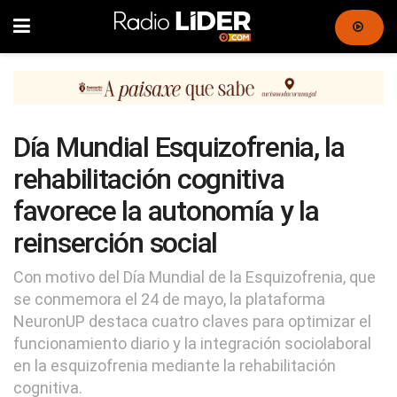
Día Mundial Esquizofrenia, la
rehabilitación cognitiva
favorece la autonomía y la
reinserción social
Con motivo del Día Mundial de la Esquizofrenia, que
se conmemora el 24 de mayo, la plataforma
NeuronUP destaca cuatro claves para optimizar el
funcionamiento diario y la integración sociolaboral
en la esquizofrenia mediante la rehabilitación
cognitiva.