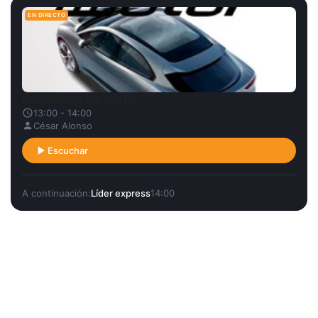
EN DIRECTO
Novedades del motor
13:00 - 14:00
César Alonso
Escuchar
A continuación:
Líder express
14:00