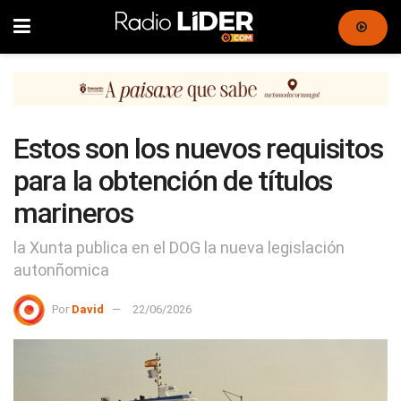
Estos son los nuevos requisitos
para la obtención de títulos
marineros
la Xunta publica en el DOG la nueva legislación
autonñomica
Por
David
22/06/2026