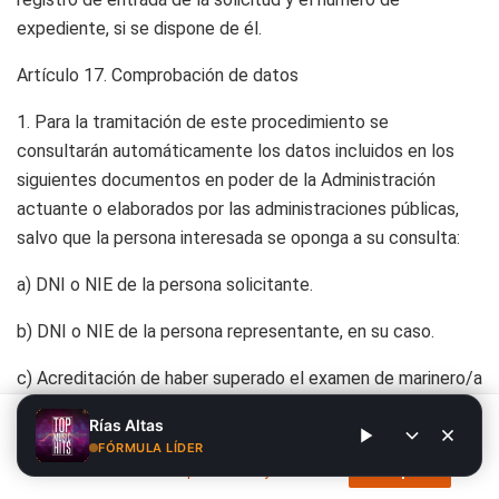
expediente, si se dispone de él.
Artículo 17.
Comprobación de datos
1. Para la tramitación de este procedimiento se
consultarán automáticamente los datos incluidos en los
siguientes documentos en poder de la Administración
actuante o elaborados por las administraciones públicas,
salvo que la persona interesada se oponga a su consulta:
a) DNI o NIE de la persona solicitante.
b) DNI o NIE de la persona representante, en su caso.
c) Acreditación de haber superado el examen de marinero/a
pescador/a o equivalente cuando se realizase en la
Este sitio web utiliza cookies. Al continuar utilizando este sitio
Rías Altas
Comunidad Autónoma de Galicia.
web, usted da su consentimiento para el uso de cookies. Visite
FÓRMULA LÍDER
nuestra
Política de privacidad y cookies
.
Acepto
2. En caso de que las personas interesadas se opongan a la