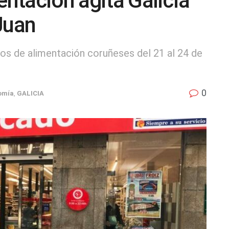
entación agita Galicia
Juan
tos de alimentación coruñeses del 21 al 24 de
0
omía
,
GALICIA