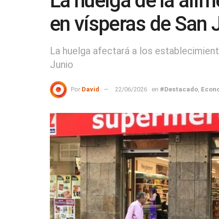
La huelga de la alim
en vísperas de San 
La huelga afectará a los establecimien
Junio
Por
David
22/06/2026
en
#Destacado
,
Econ