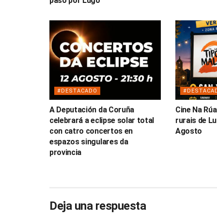
paso por Lugo
#DESTACADO
#DESTACA
A Deputación da Coruña
Cine Na Rúa
celebrará a eclipse solar total
rurais de L
con catro concertos en
Agosto
espazos singulares da
provincia
Deja una respuesta