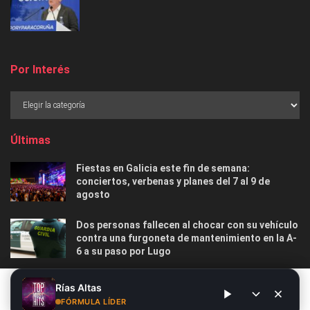
Por Interés
Últimas
Fiestas en Galicia este fin de semana:
conciertos, verbenas y planes del 7 al 9 de
agosto
Dos personas fallecen al chocar con su vehículo
contra una furgoneta de mantenimiento en la A-
6 a su paso por Lugo
Las 12 playas gallegas con Bandera Azul menos
Este sitio web utiliza cookies. Al continuar utilizando este sitio
Rías Altas
masificadas para disfrutar este verano
web, usted da su consentimiento para el uso de cookies. Visite
FÓRMULA LÍDER