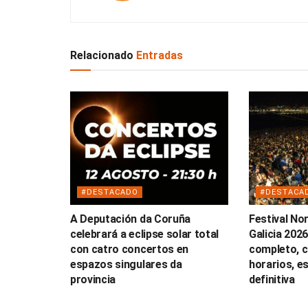
Relacionado
Entradas
#DESTACADO
#DESTACA
A Deputación da Coruña
Festival No
celebrará a eclipse solar total
Galicia 2026
con catro concertos en
completo, c
espazos singulares da
horarios, e
provincia
definitiva