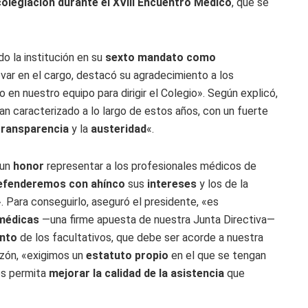
colegiación durante el XVIII Encuentro Médico
, que se
do la institución en su
sexto mandato como
ovar en el cargo, destacó su agradecimiento a los
o en nuestro equipo para dirigir el Colegio». Según explicó,
n caracterizado a lo largo de estos años, con un fuerte
transparencia
y la
austeridad
«.
 un
honor
representar a los profesionales médicos de
efenderemos con ahínco
sus
intereses
y los de la
. Para conseguirlo, aseguró el presidente, «es
 médicas
—una firme apuesta de nuestra Junta Directiva—
ento
de los facultativos, que debe ser acorde a nuestra
azón, «exigimos un
estatuto propio
en el que se tengan
nos permita
mejorar la calidad de la asistencia
que