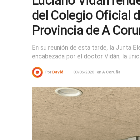
Luciano Vidán renu
del Colegio Oficial 
Provincia de A Cor
En su reunión de esta tarde, la Junta E
encabezada por el doctor Vidán, la úni
Por
David
03/06/2026
en
A Coruña