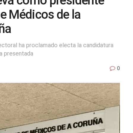
eva como presidente
de Médicos de la
uña
lectoral ha proclamado electa la candidatura
ca presentada
0