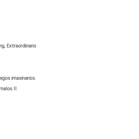
g, Extraordinario
igos imaxinarios.
alos II.
.