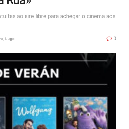
a Rúa»
tuítas ao aire libre para achegar o cinema aos
0
ra
,
Lugo