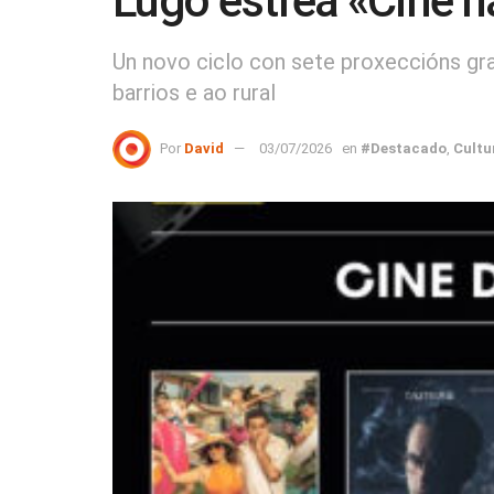
Lugo estrea «Cine n
Un novo ciclo con sete proxeccións gra
barrios e ao rural
Por
David
03/07/2026
en
#Destacado
,
Cultu