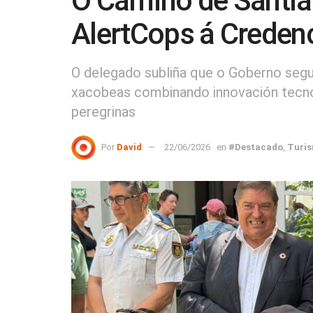
O Camiño de Santia
AlertCops á Credenc
O delegado subliña que o Goberno segu
xacobeas combinando innovación tecnol
peregrinas
Por
David
22/06/2026
en
#Destacado
,
Turi