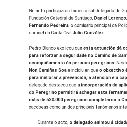
No acto participaron tamén o subdelegado do Go
Fundación Catedral de Santiago,
Daniel Lorenzo
Fernando Pedreira
; o comisario principal da Pol
coronel da Garda Civil
Julio González
.
Pedro Blanco explicou que
esta actuación dá c
para reforzar a seguridade no Camiño de San
acompañamento ás persoas peregrinas
. Nest
Non Camiñas Soa
e incidiu en que
o obxectivo é
para mellorar a prevención, a atención e a ca
delegado destacou que
a incorporación da apl
do Peregrino permitirá achegar esta ferrame
máis de 530.000 peregrinos completaron o C
xacobeas como un dos principais fenómenos inter
Durante o acto,
o delegado animou á cidad