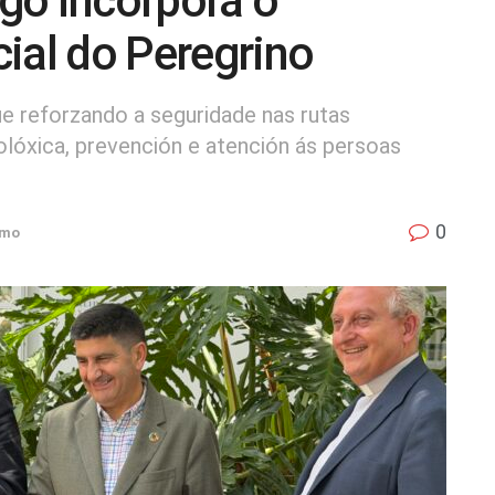
go incorpora o
ial do Peregrino
e reforzando a seguridade nas rutas
óxica, prevención e atención ás persoas
0
smo