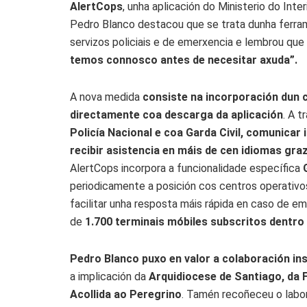
AlertCops
, unha aplicación do Ministerio do Int
Pedro Blanco destacou que se trata dunha ferram
servizos policiais e de emerxencia e lembrou que
temos connosco antes de necesitar axuda”.
A nova medida
consiste na incorporación dun 
directamente coa descarga da aplicación
. A t
Policía Nacional e coa Garda Civil, comunicar 
recibir asistencia en máis de cen idiomas gr
AlertCops incorpora a funcionalidade específica
periodicamente a posición cos centros operativo
facilitar unha resposta máis rápida en caso de e
de
1.700 terminais móbiles subscritos dentro
Pedro Blanco puxo en valor a colaboración inst
a implicación da
Arquidiocese de Santiago, da 
Acollida ao Peregrino
. Tamén recoñeceu o labor