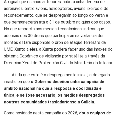
Ao igual que en anos anteriores, haberá unha decena de
aeronaves, entre avións, helicópteros, avións lixeiros e de
recoñecemento, que se despregarán ao longo do verán e
que permanecerán ata o 31 de outubro nalgúns dos casos.
No que respecta aos medios tecnolóxicos, indicou que
ademais dos 30 drons que participarán na vixilancia dos
montes estará dispoñible o dron de ataque terrestre da
UME. Xunto a eles, a Xunta poderá facer uso das imaxes do
sistema Copérnico de vixilancia por satélite a través da
Dirección Xeral de Protección Civil do Ministerio do Interior.
Aínda que este é o despregamento inicial, o delegado
insistiu en que
o Goberno deseñou unha campaña de
ámbito nacional na que a resposta é coordinada e
única, e se fose necesario, os medios despregados
noutras comunidades trasladaríanse a Galicia
.
Como novidade nesta campaña do 2026,
dous equipos de