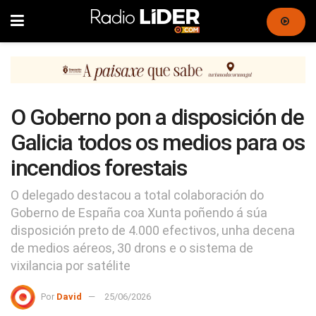
O Goberno pon a disposición de
Galicia todos os medios para os
incendios forestais
O delegado destacou a total colaboración do
Goberno de España coa Xunta poñendo á súa
disposición preto de 4.000 efectivos, unha decena
de medios aéreos, 30 drons e o sistema de
vixilancia por satélite
Por
David
25/06/2026