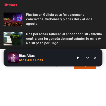
Últimas
Fiestas en Galicia este fin de semana:
conciertos, verbenas y planes del 7 al 9 de
agosto
Dos personas fallecen al chocar con su vehículo
contra una furgoneta de mantenimiento en la A-
6 a su paso por Lugo
Las 12 playas gallegas con Bandera Azul menos
Este sitio web utiliza cookies. Al continuar utilizando este sitio
Rías Altas
masificadas para disfrutar este verano
web, usted da su consentimiento para el uso de cookies. Visite
FÓRMULA LÍDER
nuestra
Política de privacidad y cookies
.
Acepto
Nosotros
Publicidad
Contacto
Privacidad y Cookies
Aviso Legal
© 2026
Radio Líder
- Desarrollado por
Siete.Online
.