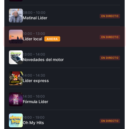
08:00 - 10:00
EN DIRECTO
Matinal Líder
10:00 - 13:00
EN DIRECTO
Líder local
AHORA
13:00 - 14:00
EN DIRECTO
Novedades del motor
14:00 - 14:30
Líder express
14:30 - 16:00
Fórmula Líder
16:00 - 19:00
EN DIRECTO
Oh My Hits