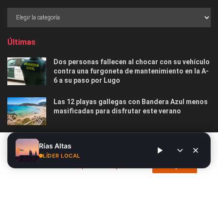
Últimas
Dos personas fallecen al chocar con su vehículo
contra una furgoneta de mantenimiento en la A-
6 a su paso por Lugo
Las 12 playas gallegas con Bandera Azul menos
masificadas para disfrutar este verano
O Marisquiño 2026 en Vigo: programa completo,
Este sitio web utiliza cookies. Al continuar utilizando este sitio
Rías Altas
horarios, conciertos, deportes y todo lo que
web, usted da su consentimiento para el uso de cookies. Visite
LÍDER LOCAL
debes saber
nuestra
Política de privacidad y cookies
.
Acepto
Nosotros
Publicidad
Contacto
Privacidad y Cookies