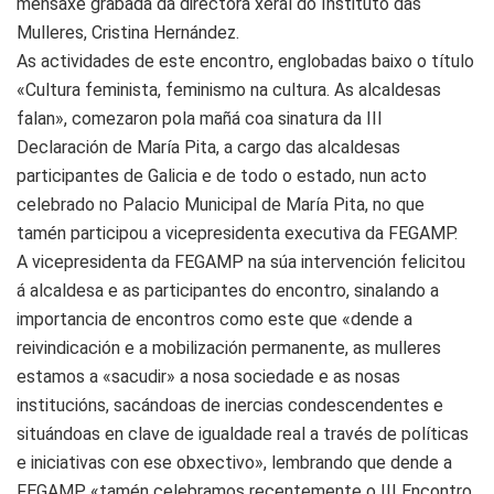
mensaxe grabada da directora xeral do Instituto das
Mulleres, Cristina Hernández.
As actividades de este encontro, englobadas baixo o título
«Cultura feminista, feminismo na cultura. As alcaldesas
falan», comezaron pola mañá coa sinatura da III
Declaración de María Pita, a cargo das alcaldesas
participantes de Galicia e de todo o estado, nun acto
celebrado no Palacio Municipal de María Pita, no que
tamén participou a vicepresidenta executiva da FEGAMP.
A vicepresidenta da FEGAMP na súa intervención felicitou
á alcaldesa e as participantes do encontro, sinalando a
importancia de encontros como este que «dende a
reivindicación e a mobilización permanente, as mulleres
estamos a «sacudir» a nosa sociedade e as nosas
institucións, sacándoas de inercias condescendentes e
situándoas en clave de igualdade real a través de políticas
e iniciativas con ese obxectivo», lembrando que dende a
FEGAMP «tamén celebramos recentemente o III Encontro