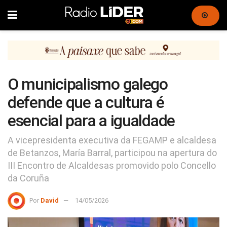
O municipalismo galego
defende que a cultura é
esencial para a igualdade
A vicepresidenta executiva da FEGAMP e alcaldesa
de Betanzos, María Barral, participou na apertura do
III Encontro de Alcaldesas promovido polo Concello
da Coruña
Por
David
14/05/2026