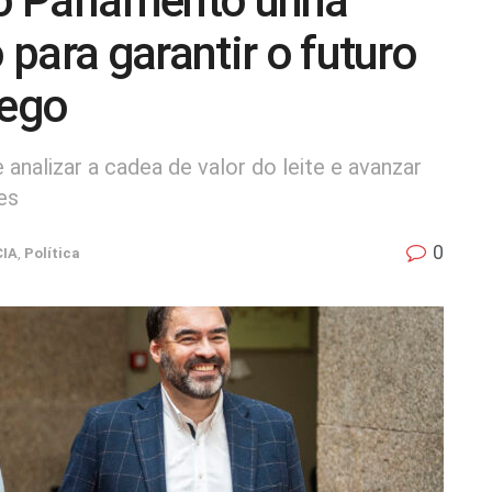
o Parlamento unha
para garantir o futuro
lego
analizar a cadea de valor do leite e avanzar
es
0
CIA
,
Política