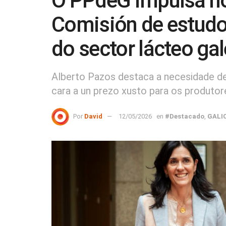
O PPdeG impulsa n
Comisión de estudo 
do sector lácteo ga
Alberto Pazos destaca a necesidade de 
cara a un prezo xusto para os produtor
Por
David
12/05/2026
en
#Destacado
,
GALI