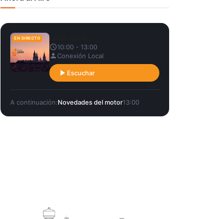
Líder local
EN DIRECTO
10:00 - 13:00
Conexión Local
Escuchar
A continuación:
Novedades del motor
13:00