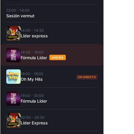
13:00 - 14:00
Sesión vermut
14:00 - 14:30
Líder express
14:30 - 16:00
Fórmula Líder
AHORA
16:00 - 19:00
EN DIRECTO
Oh My Hits
19:00 - 20:00
Fórmula Líder
20:00 - 20:30
Líder Express