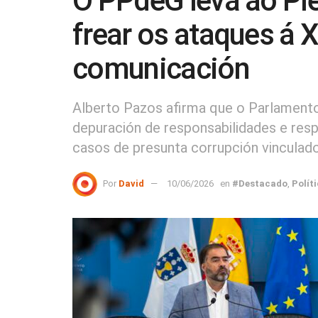
O PPdeG leva ao Ple
frear os ataques á 
comunicación
Alberto Pazos afirma que o Parlamento 
depuración de responsabilidades e resp
casos de presunta corrupción vincula
Por
David
10/06/2026
en
#Destacado
,
Polít