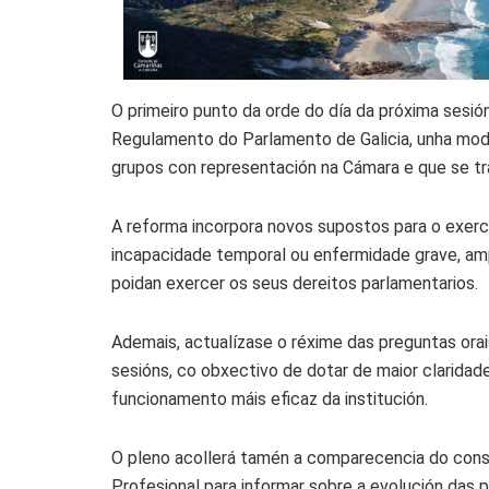
O primeiro punto da orde do día da próxima sesió
Regulamento do Parlamento de Galicia, unha mod
grupos con representación na Cámara e que se tra
A reforma incorpora novos supostos para o exerci
incapacidade temporal ou enfermidade grave, am
poidan exercer os seus dereitos parlamentarios.
Ademais, actualízase o réxime das preguntas ora
sesións, co obxectivo de dotar de maior claridade
funcionamento máis eficaz da institución.
O pleno acollerá tamén a comparecencia do conse
Profesional para informar sobre a evolución das p