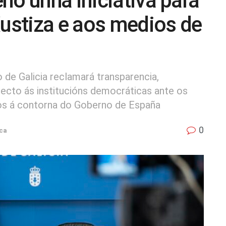
no unha iniciativa para
Xustiza e aos medios de
de Galicia reclamará transparencia,
ecto ás institucións democráticas ante os
dos á contorna do Goberno de España
0
ica